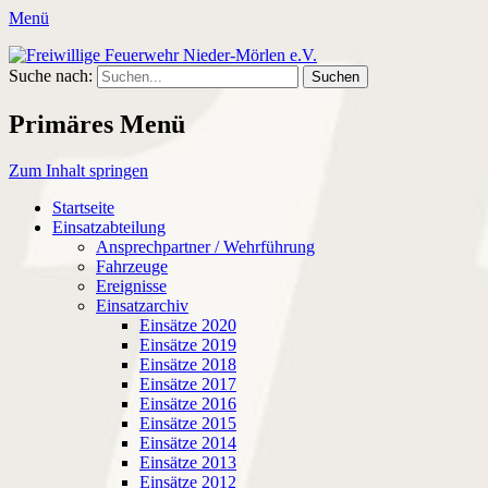
Menü
Freiwillige Feuerwehr Nieder-Mörlen e.V.
Freiwillige Feuerwehr Nieder-Mörlen e.v.
Suche nach:
Primäres Menü
Zum Inhalt springen
Startseite
Einsatzabteilung
Ansprechpartner / Wehrführung
Fahrzeuge
Ereignisse
Einsatzarchiv
Einsätze 2020
Einsätze 2019
Einsätze 2018
Einsätze 2017
Einsätze 2016
Einsätze 2015
Einsätze 2014
Einsätze 2013
Einsätze 2012