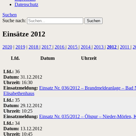
Datenschutz
Suchen
Suche nach:
Einsätze 2012
2020
|
2019
|
2018
|
2017
|
2016
|
2015
|
2014
|
2013
|
2012
|
2011
|
2
Lfd.
Datum
Uhrzeit
Lfd.:
36
Datum:
31.12.2012
Uhrzeit:
16:30
Einsatzmeldung:
Einsatz Nr. 036/2012 – Brandmeldeanlage – Bad N
Elisabethenhaus
Lfd.:
35
Datum:
29.12.2012
Uhrzeit:
10:25
Einsatzmeldung:
Einsatz Nr. 035/2012 – Ölspur – Nieder-Mörlen, 
Lfd.:
34
Datum:
13.12.2012
Uhrzeit:
10:45