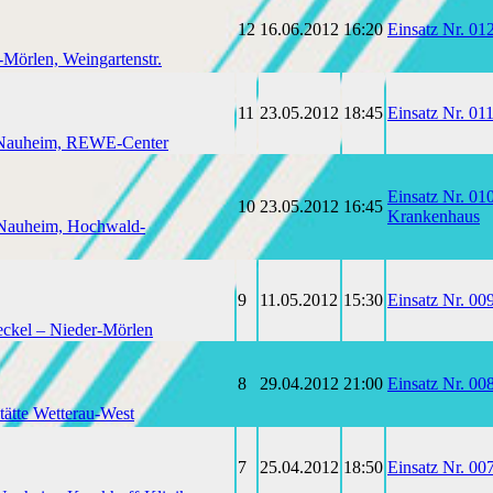
12
16.06.2012
16:20
Einsatz Nr. 01
-Mörlen, Weingartenstr.
11
23.05.2012
18:45
Einsatz Nr. 0
d Nauheim, REWE-Center
Einsatz Nr. 0
10
23.05.2012
16:45
Krankenhaus
 Nauheim, Hochwald-
9
11.05.2012
15:30
Einsatz Nr. 00
eckel – Nieder-Mörlen
8
29.04.2012
21:00
Einsatz Nr. 00
tätte Wetterau-West
7
25.04.2012
18:50
Einsatz Nr. 0