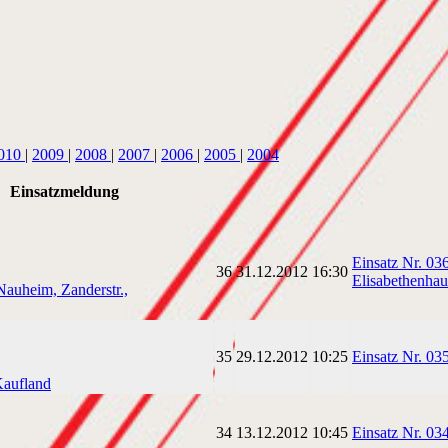
010
|
2009
|
2008
|
2007
|
2006
|
2005
|
2004
Einsatzmeldung
Einsatz Nr. 03
36
31.12.2012
16:30
Elisabethenhau
auheim, Zanderstr.,
35
29.12.2012
10:25
Einsatz Nr. 03
Kaufland
34
13.12.2012
10:45
Einsatz Nr. 03