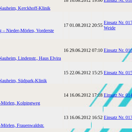
18
16.08.2012
19:00
Einsatz Nr. 0
Nauheim, Kerckhoff-Klinik
Einsatz Nr. 01
17
01.08.2012
20:55
Weide
 – Nieder-Mörlen, Vorderste
16
29.06.2012
07:10
Einsatz Nr. 01
auheim, Lindenstr., Haus Elvira
15
22.06.2012
15:25
Einsatz Nr. 0
Nauheim, Südpark-Klinik
14
16.06.2012
17:18
Einsatz Nr. 01
er-Mörlen, Kolpingweg
13
16.06.2012
16:52
Einsatz Nr. 01
-Mörlen, Frauenwaldstr.